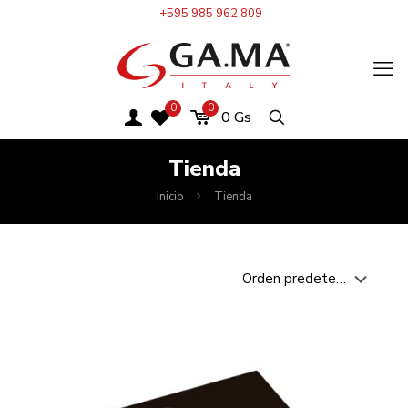
+595 985 962 809
0
0
0
Gs
Tienda
Inicio
Tienda