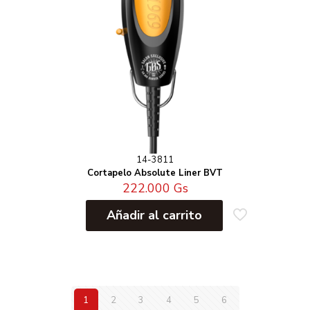
14-3811
Cortapelo Absolute Liner BVT
222.000
Gs
Añadir al carrito
1
2
3
4
5
6