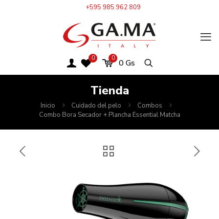
+595 985 962 809
0
0
0
Gs
Tienda
Inicio
Cuidado del pelo
Combos
Combo Bora Secador + Plancha Essential Matcha