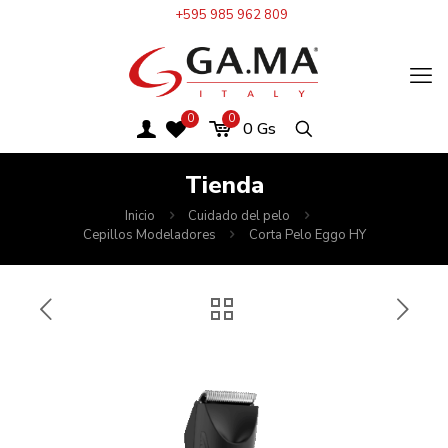
+595 985 962 809
0
0
0
Gs
Tienda
Inicio
Cuidado del pelo
Cepillos Modeladores
Corta Pelo Eggo HY