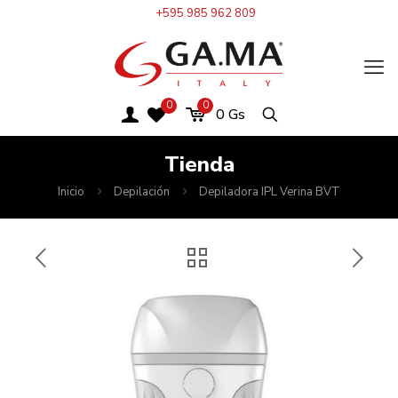
+595 985 962 809
0
0
0
Gs
Tienda
Inicio
Depilación
Depiladora IPL Verina BVT