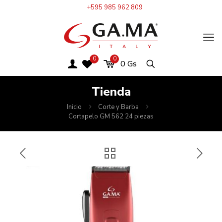
+595 985 962 809
0
0
0
Gs
Tienda
Inicio
Corte y Barba
Cortapelo GM 562 24 piezas