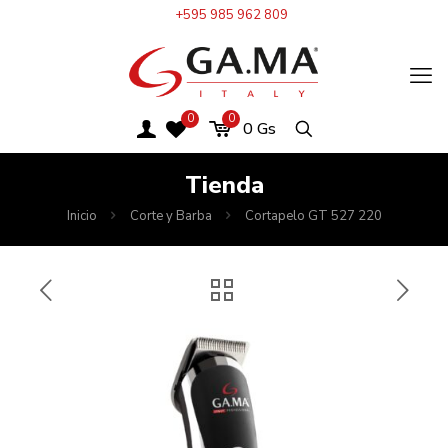
+595 985 962 809
0
0
0
Gs
Tienda
Inicio
Corte y Barba
Cortapelo GT 527 220