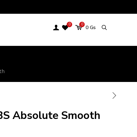
0
0
0
Gs
th
BS Absolute Smooth