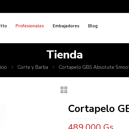
etto
Profesionales
Embajadores
Blog
Tienda
icio
Corte y Barba
Cortapelo GBS Absolute Smoo
Cortapelo G
489.000
Gs