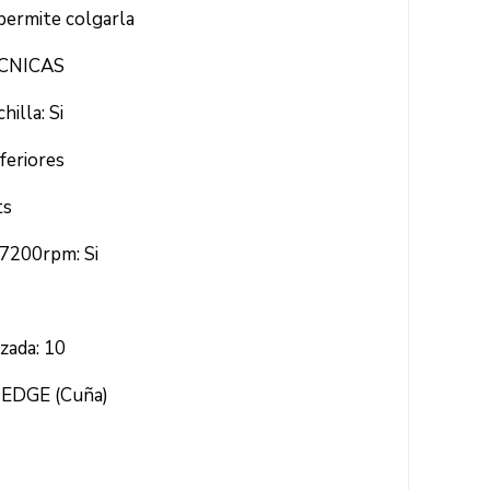
 permite colgarla
ÉCNICAS
illa: Si
feriores
ts
7200rpm: Si
zada: 10
WEDGE (Cuña)