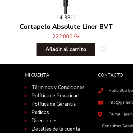
14-3811
Cortapelo Absolute Liner BVT
222.000
Gs
Añadir al carrito
MI CUENTA
CONTACTO
Términos y Condiciones
+595 985 9
Política de Privacidad
info@gamait
Política de Garantía
Pedidos
Palma , asu
Direcciones
Consultas Servi
Detalles de la cuenta