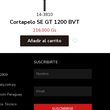
14-3810
Cortapelo SE GT 1200 BVT
216.000
Gs
Añadir al carrito
SUSCRIBIRTE
62809
aly.com.py
nción Paraguay
cio Técnico
SUSCRIBIRSE