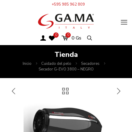
+595 985 962 809
0
0
0
Gs
Tienda
Inicio
Cuidado del pelo
Secadores
Secador G-EVO 3800 – NEGRO