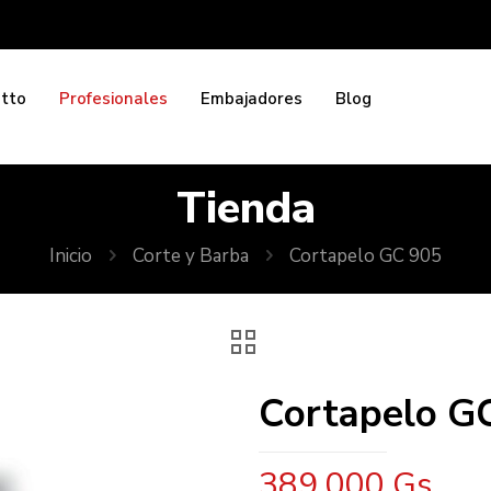
etto
Profesionales
Embajadores
Blog
Tienda
Inicio
Corte y Barba
Cortapelo GC 905
Cortapelo G
389.000
Gs