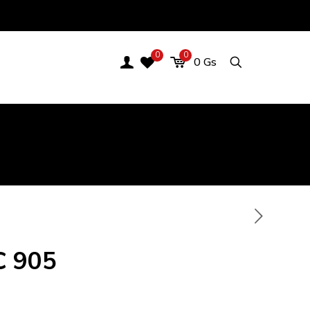
0
0
0
Gs
C 905