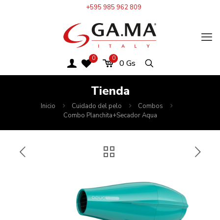
+595 985 962 809
0
0
0
Gs
Tienda
Inicio
Cuidado del pelo
Combos
Combo Planchita+Secador Aqua