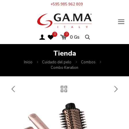
+595 985 962 809
0
0
0
Gs
Tienda
Inicio
Cuidado del pelo
Combos
Combo Keration