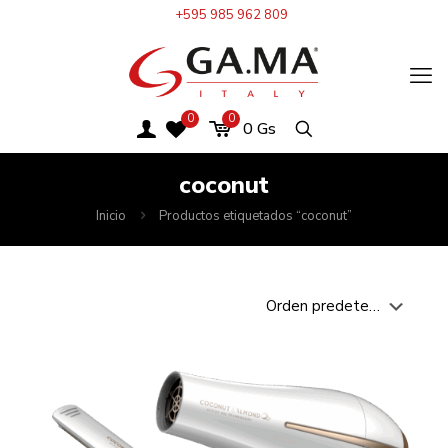
+595 985 962 809
0
0
0
Gs
coconut
Inicio
Productos etiquetados “coconut”