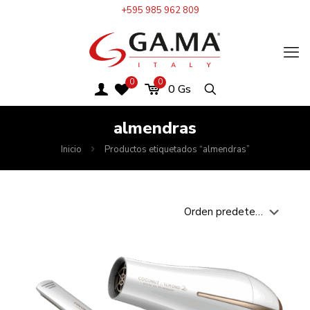
+595 985 962 809
0
0
0
Gs
almendras
Inicio
Productos etiquetados “almendras”